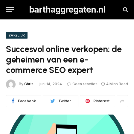
barthaggregaten.nl
ZAKELIJK
Succesvol online verkopen: de
geheimen van een e-
commerce SEO expert
By
Chris
juni 14, 2024
Geen reacties
4 Mins Read
Facebook
Twitter
Pinterest