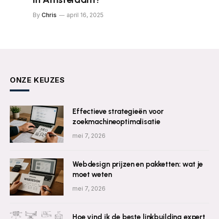
By
Chris
april 16, 2025
ONZE KEUZES
Effectieve strategieën voor
zoekmachineoptimalisatie
mei 7, 2026
Webdesign prijzen en pakketten: wat je
moet weten
mei 7, 2026
Hoe vind ik de beste linkbuilding expert