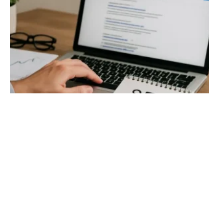
Effectieve strategieën voor
zoekmachineoptimalisatie
By
Chris
mei 7, 2026